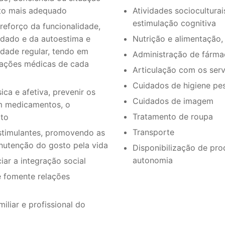
Atividades socioculturai
to mais adequado
estimulação cognitiva
eforço da funcionalidade,
Nutrição e alimentação
idado e da autoestima e
idade regular, tendo em
Administração de fárma
ações médicas de cada
Articulação com os serv
Cuidados de higiene pe
ca e afetiva, prevenir os
Cuidados de imagem
om medicamentos, o
Tratamento de roupa
ato
Transporte
stimulantes, promovendo as
nutenção do gosto pela vida
Disponibilização de pro
autonomia
ar a integração social
e fomente relações
iliar e profissional do